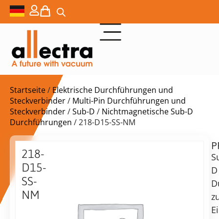
Startseite
/
Elektrische Durchführungen und
Steckverbinder
/
Multi-Pin Durchführungen und
Steckverbinder
/
Sub-D
/
Nichtmagnetische Sub-D
Durchführungen
/ 218-D15-SS-NM
P
$
525,00
218-
S
D15-
D
SS-
D
NM
z
Lieferzeit:
15-
E
auf
polige