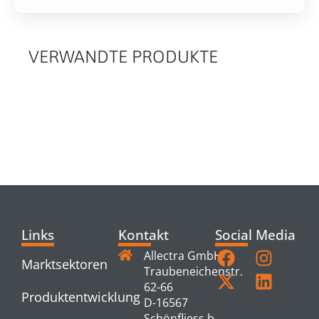
VERWANDTE PRODUKTE
RELATED
PRODUCTS
Links
Kontakt
Social Media
Allectra GmbH
Marktsektoren
Traubeneichenstr.
62-66
Produktentwicklung
D-16567
Schönfliess b.