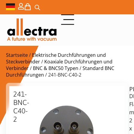
Startseite
/
Elektrische Durchführungen und
Steckverbinder
/
Koaxiale Durchführungen und
Verbinder
/
BNC & BNC50 Typen
/
Standard BNC
Durchführungen
/ 241-BNC-C40-2
P
$
211,00
241-
D
BNC-
F
C40-
m
2
2
Lieferzeit:
DN40CF
x
auf
2