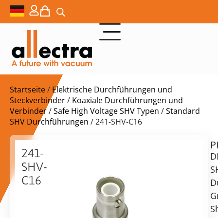
Startseite
/
Elektrische Durchführungen und
Steckverbinder
/
Koaxiale Durchführungen und
Verbinder
/
Safe High Voltage SHV Typen
/
Standard
SHV Durchführungen
/ 241-SHV-C16
P
$
175,00
241-
D
SHV-
S
C16
D
DN16CF
G
Lieferzeit:
SHV
S
auf
F/T,