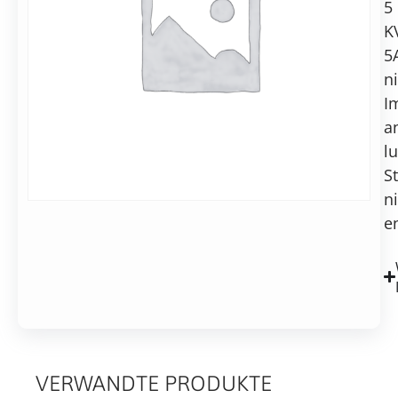
5
F/T,
in
K
geerdeter
2-
5
Schirm,
7
5
n
Werktagen
KV,
Alternative:
I
5
a
In den Warenkorb
A,
lu
kein
Anschluss.
S
n
e
VERWANDTE PRODUKTE