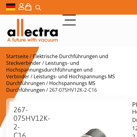
Startseite
/
Elektrische Durchführungen und
Steckverbinder
/
Leistungs- und
Hochspannungsdurchführungen und
Verbinder
/
Leistungs- und Hochspannungs MS
Durchführungen
/
Hochspannungs MS
Durchführungen
/ 267-075HV12K-2-C16
P
$
717,00
267-
H
075HV12K-
D
2-
1
C16
2