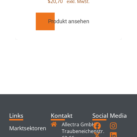
$
20,70
Produkt ansehen
RELATED
PRODUCTS
Links
Kontakt
Social Media
Allectra GmbH
Marktsektoren
Traubeneichenstr.