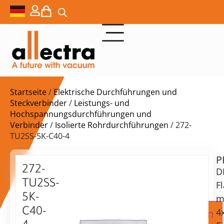
Startseite
/
Elektrische Durchführungen und
Steckverbinder
/
Leistungs- und
Hochspannungsdurchführungen und
Verbinder
/
Isolierte Rohrdurchführungen
/ 272-
TU2SS-5K-C40-4
P
Lieferzeit:
272-
D
auf
TU2SS-
Anfrage
F
5K-
m
C40-
Zur Angebotsanfrage hinzufügen
4