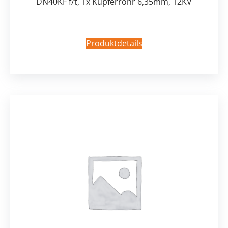
DN40KF f/t, 1x Kupferrohr 6,35mm, 12KV
Produktdetails