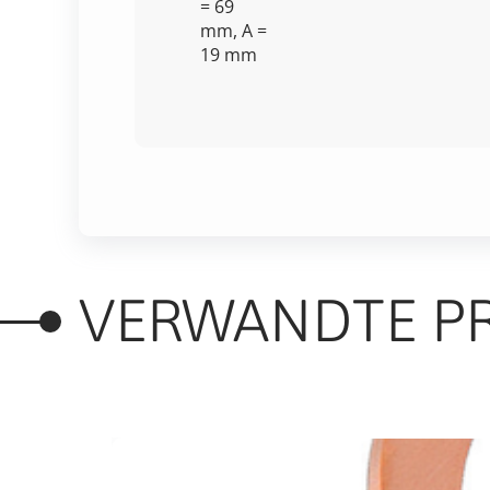
= 69
mm, A =
19 mm
VERWANDTE P