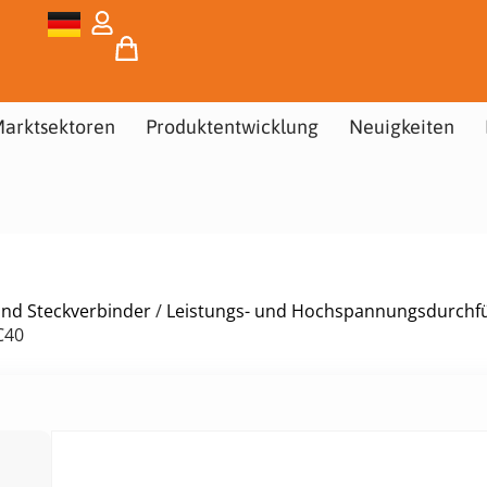
arktsektoren
Produktentwicklung
Neuigkeiten
und Steckverbinder
/
Leistungs- und Hochspannungsdurchf
C40