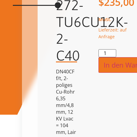
$
235,00
272-
TU6CU12K-
Lieferzeit: auf
2-
Anfrage
C40
Alternat
In den Wa
DN40CF
f/t, 2-
poliges
Cu-Rohr
6,35
mm/4,8
mm, 12
KV Lvac
= 104
mm, Lair