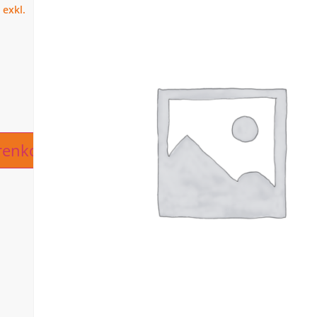
ive:
renkorb