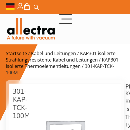
Startseite
/
Kabel und Leitungen
/
KAP301 isolierte
Strahlungsresistente Kabel und Leitungen
/
KAP301
isolierte Thermoelementleitungen
/ 301-KAP-TCK-
100M
P
$
3.668,00
301-
K
KAP-
K
TCK-
is
100M
T
Lieferzeit:
Kapton
T
auf
isoliert