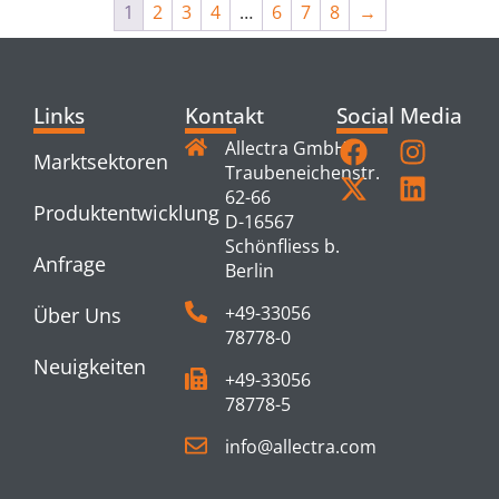
1
2
3
4
…
6
7
8
→
Links
Kontakt
Social Media
Allectra GmbH
Marktsektoren
Traubeneichenstr.
62-66
Produktentwicklung
D-16567
Schönfliess b.
Anfrage
Berlin
+49-33056
Über Uns
78778-0
Neuigkeiten
+49-33056
78778-5
info@allectra.com