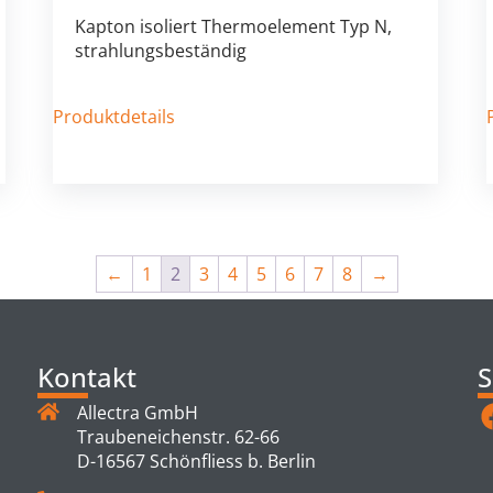
Kapton isoliert Thermoelement Typ N,
strahlungsbeständig
Produktdetails
←
1
2
3
4
5
6
7
8
→
Kontakt
S
Allectra GmbH
Traubeneichenstr. 62-66
D-16567 Schönfliess b. Berlin