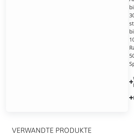
b
3
s
b
1
R
5
S
VERWANDTE PRODUKTE