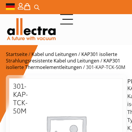
Startseite
/
Kabel und Leitungen
/
KAP301 isolierte
Strahlungsresistente Kabel und Leitungen
/
KAP301
isolierte Thermoelementleitungen
/ 301-KAP-TCK-50M
P
$
2.019,00
301-
K
KAP-
K
TCK-
is
50M
T
Lieferzeit:
Kapton
T
auf
isoliert
Anfrage
K,
Thermoelement