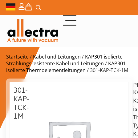
Startseite
/
Kabel und Leitungen
/
KAP301 isolierte
Strahlungsresistente Kabel und Leitungen
/
KAP301
isolierte Thermoelementleitungen
/ 301-KAP-TCK-1M
P
$
74,00
301-
K
KAP-
K
TCK-
is
1M
T
Lieferzeit:
Kapton
T
auf
isoliert
Anfrage
K,
Thermoelement