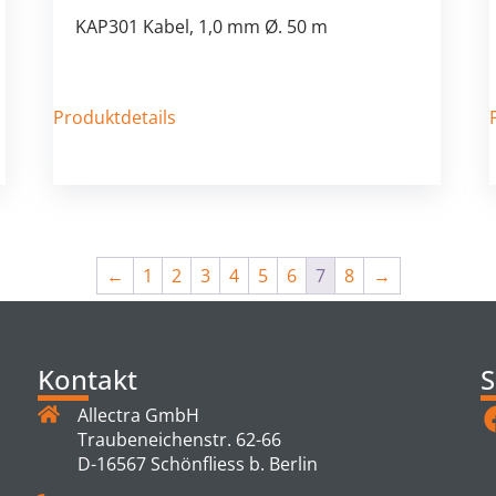
KAP301 Kabel, 1,0 mm Ø. 50 m
Produktdetails
←
1
2
3
4
5
6
7
8
→
Kontakt
S
Allectra GmbH
Traubeneichenstr. 62-66
D-16567 Schönfliess b. Berlin