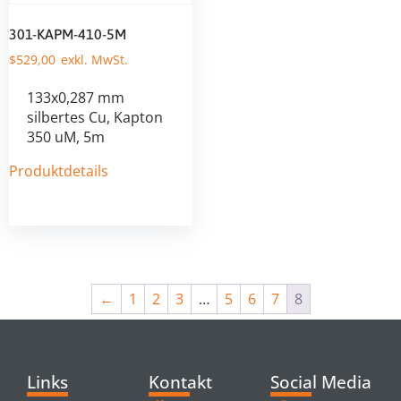
301-KAPM-410-5M
$
529,00
133x0,287 mm
silbertes Cu, Kapton
350 uM, 5m
Produktdetails
←
1
2
3
…
5
6
7
8
Links
Kontakt
Social Media