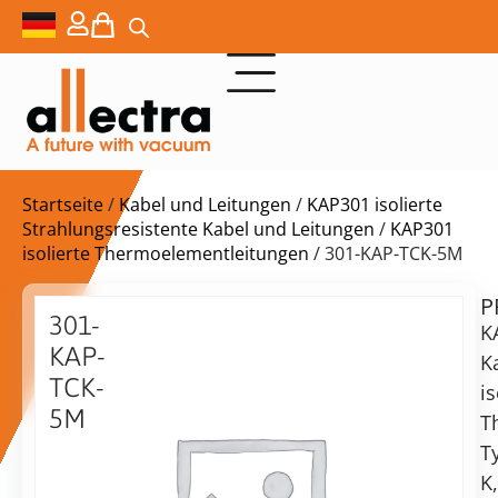
Startseite
/
Kabel und Leitungen
/
KAP301 isolierte
Strahlungsresistente Kabel und Leitungen
/
KAP301
isolierte Thermoelementleitungen
/ 301-KAP-TCK-5M
P
$
294,00
301-
K
KAP-
K
TCK-
is
5M
T
Kapton
vorrätig
Lieferzeit:
T
isoliert
Versand
K,
Thermoelement
in