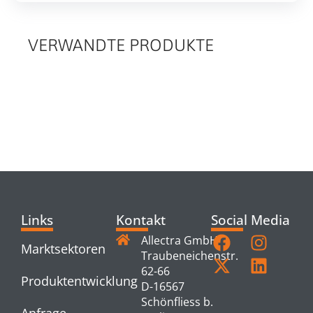
VERWANDTE PRODUKTE
RELATED
PRODUCTS
Links
Kontakt
Social Media
Allectra GmbH
Marktsektoren
Traubeneichenstr.
62-66
Produktentwicklung
D-16567
Schönfliess b.
Anfrage