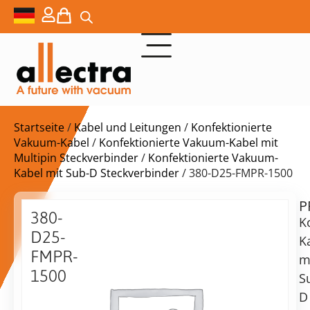
Startseite
/
Kabel und Leitungen
/
Konfektionierte
Vakuum-Kabel
/
Konfektionierte Vakuum-Kabel mit
Multipin Steckverbinder
/
Konfektionierte Vakuum-
Kabel mit Sub-D Steckverbinder
/ 380-D25-FMPR-1500
P
$
1.007,00
380-
K
D25-
K
FMPR-
m
1500
S
Lieferzeit:
Sub-
D
auf
D