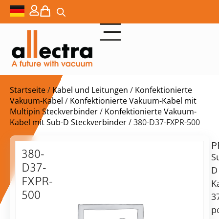
Startseite
/
Kabel und Leitungen
/
Konfektionierte
Vakuum-Kabel
/
Konfektionierte Vakuum-Kabel mit
Multipin Steckverbinder
/
Konfektionierte Vakuum-
Kabel mit Sub-D Steckverbinder
/ 380-D37-FXPR-500
P
$
703,00
380-
S
D37-
D
FXPR-
K
500
3
Lieferzeit:
37-
p
auf
polige