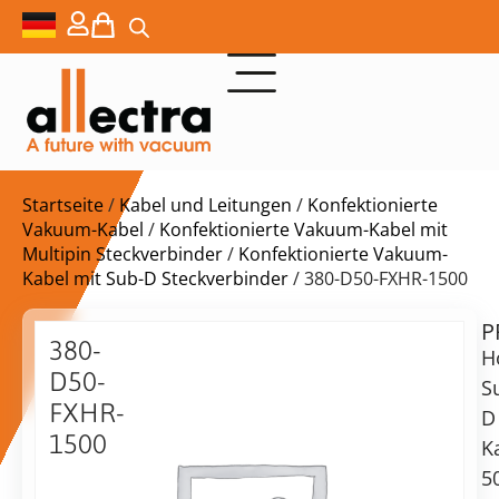
Startseite
/
Kabel und Leitungen
/
Konfektionierte
Vakuum-Kabel
/
Konfektionierte Vakuum-Kabel mit
Multipin Steckverbinder
/
Konfektionierte Vakuum-
Kabel mit Sub-D Steckverbinder
/ 380-D50-FXHR-1500
P
$
998,00
380-
H
D50-
S
FXHR-
D
1500
K
Lieferzeit:
50-
5
auf
poliger