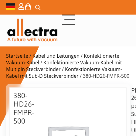
Startseite
/
Kabel und Leitungen
/
Konfektionierte
Vakuum-Kabel
/
Konfektionierte Vakuum-Kabel mit
Multipin Steckverbinder
/
Konfektionierte Vakuum-
Kabel mit Sub-D Steckverbinder
/ 380-HD26-FMPR-500
P
$
817,00
380-
2
HD26-
p
FMPR-
S
500
H
Lieferzeit:
26-
U
auf
Pin