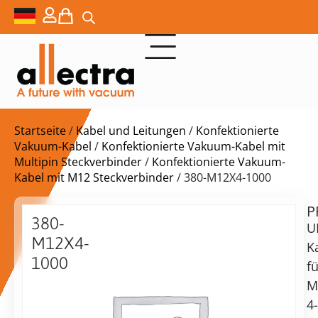
Startseite
/
Kabel und Leitungen
/
Konfektionierte
Vakuum-Kabel
/
Konfektionierte Vakuum-Kabel mit
Multipin Steckverbinder
/
Konfektionierte Vakuum-
Kabel mit M12 Steckverbinder
/ 380-M12X4-1000
P
$
267,00
380-
U
M12X4-
K
1000
fü
4-
M
Lieferzeit:
poliges
4-
auf
M12-