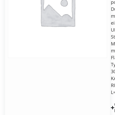
Anfrage
po
Kabel,
Alternative:
D
1000
mm,
m
In den Warenkorb
UHV
e
U
S
M
m
F
T
3
K
R
L