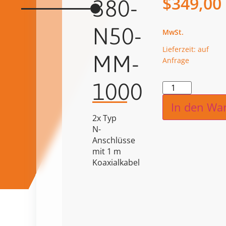
$
349,00
380-
N50-
Lieferzeit: auf
MM-
Anfrage
1000
Alternat
In den Wa
2x Typ
N-
Anschlüsse
mit 1 m
Koaxialkabel