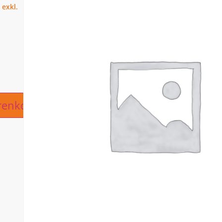
ive:
renkorb