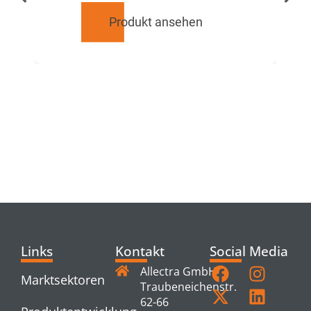
Produkt ansehen
RELATED
PRODUCTS
Links
Kontakt
Social Media
Allectra GmbH
Marktsektoren
Traubeneichenstr.
62-66