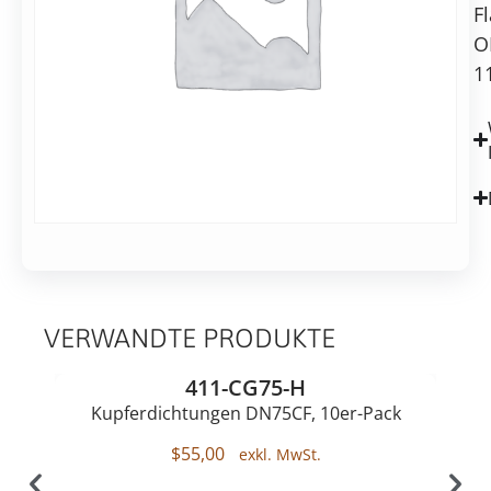
F
blank,
O
TITAN
1
VERWANDTE PRODUKTE
411-CG75-H
Kupferdichtungen DN75CF, 10er-Pack
$
55,00