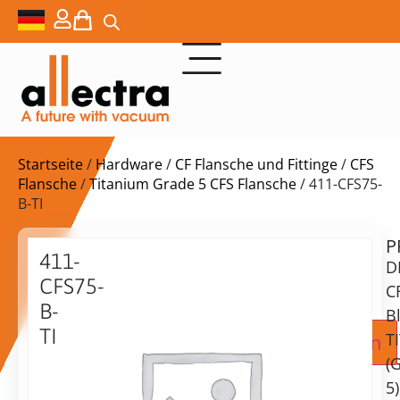
Startseite
/
Hardware
/
CF Flansche und Fittinge
/
CFS
Flansche
/
Titanium Grade 5 CFS Flansche
/ 411-CFS75-
B-TI
P
Lieferzeit:
411-
D
auf
CFS75-
Anfrage
C
B-
B
TI
Zur Angebotsanfrage hinzufügen
T
DN75
(
CFS
5)
Flansch,