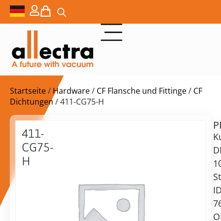
Startseite
/
Hardware
/
CF Flansche und Fittinge
/
CF
Dichtungen
/ 411-CG75-H
P
$
55,00
411-
K
CG75-
D
H
1
Kupferdichtungen
S
DN75CF,
vorrätig
Lieferzeit:
I
10er-
Versand
7
Pack
in
O
2-