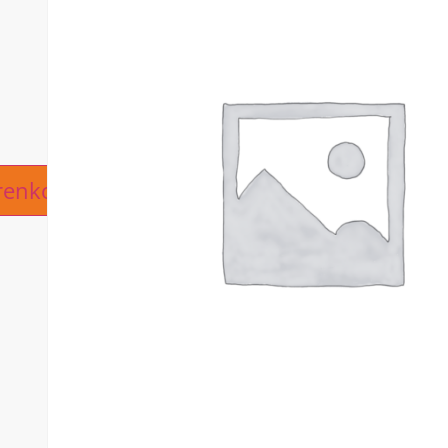
ive:
renkorb