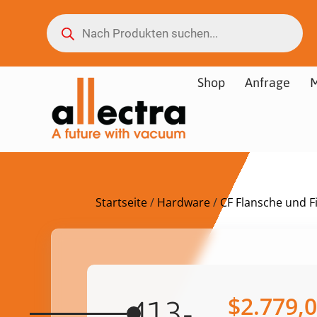
Shop
Anfrage
M
Startseite
/
Hardware
/
CF Flansche und Fi
$
2.779,
413-