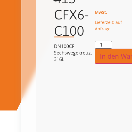
CFX6-
Lieferzeit: auf
C100
Anfrage
Alternat
DN100CF
Sechswegekreuz,
In den Wa
316L