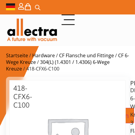
Startseite
/
Hardware
/
CF Flansche und Fittinge
/
CF 6-
Wege Kreuze
/
304(L) (1.4301 / 1.4306) 6-Wege
Kreuze
/ 418-CFX6-C100
P
Lieferzeit:
418-
D
auf
CFX6-
Anfrage
6-
C100
W
DN100CF
Zur Angebotsanfrage hinzufügen
K
6-
3
Wege-
F
Kreuzstück,