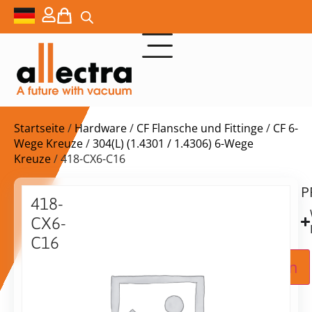
Startseite
/
Hardware
/
CF Flansche und Fittinge
/
CF 6-
Wege Kreuze
/
304(L) (1.4301 / 1.4306) 6-Wege
Kreuze
/ 418-CX6-C16
P
Lieferzeit:
418-
auf
CX6-
Anfrage
C16
DN16CF
Zur Angebotsanfrage hinzufügen
Sechswegekreuz,
304L