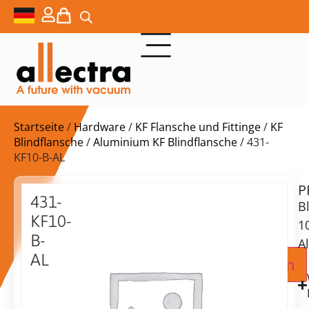
Startseite
/
Hardware
/
KF Flansche und Fittinge
/
KF
Blindflansche
/
Aluminium KF Blindflansche
/ 431-
KF10-B-AL
P
Lieferzeit:
431-
B
auf
KF10-
Anfrage
1
B-
A
AL
Zur Angebotsanfrage hinzufügen
Blindflansch
10KF,
Aluminium