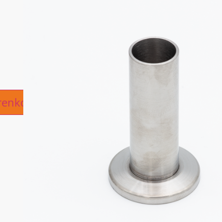
ive:
renkorb