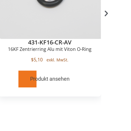
431-KF16-CR-AV
16KF Zentrierring Alu mit Viton O-Ring
K
$
5,10
Produkt ansehen