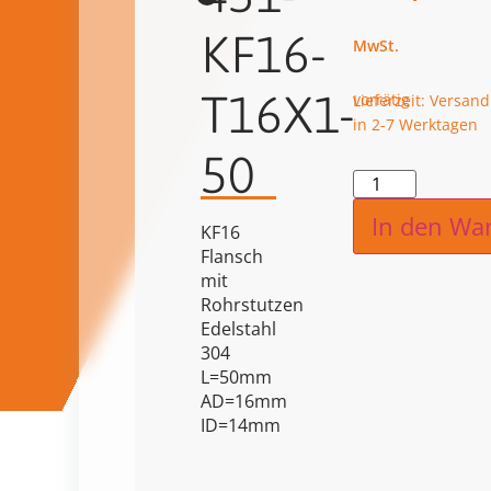
KF16-
T16X1-
vorrätig
Lieferzeit: Versand
in 2-7 Werktagen
50
Alternat
In den Wa
KF16
Flansch
mit
Rohrstutzen
Edelstahl
304
L=50mm
AD=16mm
ID=14mm