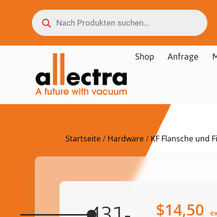
Shop
Anfrage
M
Startseite
/
Hardware
/
KF Flansche und Fi
$
14,50
431-