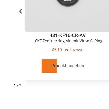
431-KF16-CR-AV
lu
16KF Zentrierring Alu mit Viton O-Ring
$
5,10
Produkt ansehen
1
/
2