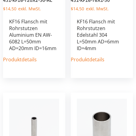
431-KF16-T20X2-50-AL
431-KF16-T6X1-50
$
14,50
$
14,50
KF16 Flansch mit
KF16 Flansch mit
Rohrstutzen
Rohrstutzen
Aluminium EN AW-
Edelstahl 304
6082 L=50mm
L=50mm AD=6mm
AD=20mm ID=16mm
ID=4mm
Produktdetails
Produktdetails