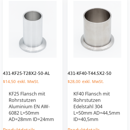
431-KF25-T28X2-50-AL
431-KF40-T44.5X2-50
$
14,50
$
28,00
KF25 Flansch mit
KF40 Flansch mit
Rohrstutzen
Rohrstutzen
Aluminium EN AW-
Edelstahl 304
6082 L=50mm
L=50mm AD=44,5mm
AD=28mm ID=24mm
ID=40,5mm
Produktdetails
Produktdetails