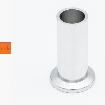
ive:
renkorb