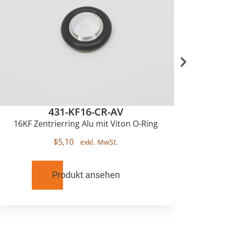
431-KF16-CR-AV
16KF Zentrierring Alu mit Viton O-Ring
K
$
5,10
Produkt ansehen