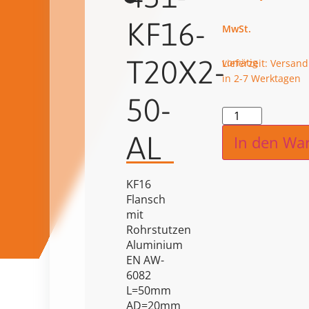
KF16-
T20X2-
vorrätig
Lieferzeit: Versand
in 2-7 Werktagen
50-
Alternat
AL
In den Wa
KF16
Flansch
mit
Rohrstutzen
Aluminium
EN AW-
6082
L=50mm
AD=20mm