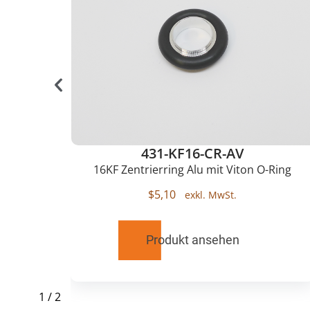
431-KF16-CR-AV
lu
16KF Zentrierring Alu mit Viton O-Ring
$
5,10
Produkt ansehen
1
/
2