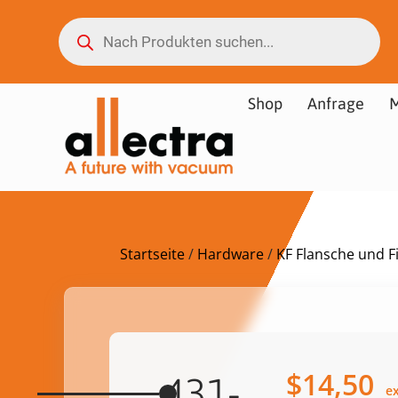
Shop
Anfrage
M
Startseite
/
Hardware
/
KF Flansche und Fi
$
14,50
431-