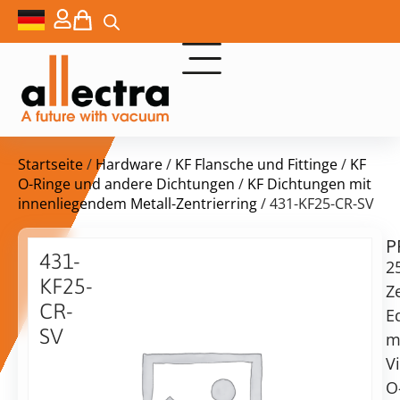
Startseite
/
Hardware
/
KF Flansche und Fittinge
/
KF
O-Ringe und andere Dichtungen
/
KF Dichtungen mit
innenliegendem Metall-Zentrierring
/ 431-KF25-CR-SV
P
$
8,80
431-
2
KF25-
Z
CR-
E
SV
m
25KF
vorrätig
Lieferzeit:
V
Zentrierring
Versand
O
SS
in