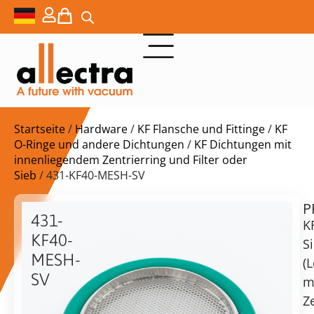
Startseite
/
Hardware
/
KF Flansche und Fittinge
/
KF
O-Ringe und andere Dichtungen
/
KF Dichtungen mit
innenliegendem Zentrierring und Filter oder
Sieb
/ 431-KF40-MESH-SV
P
$
27,00
431-
K
KF40-
S
MESH-
(
SV
m
KF40
vorrätig
Lieferzeit:
Ze
Sieb
Versand