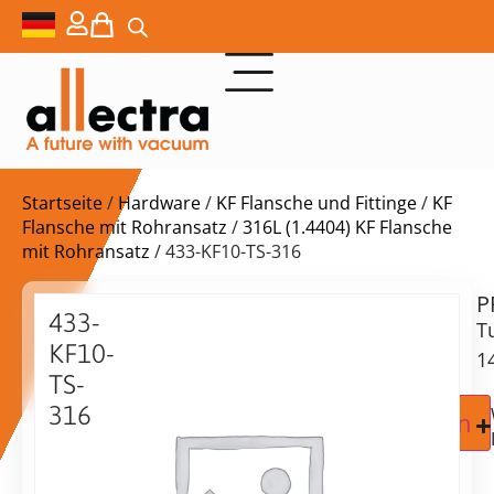
Startseite
/
Hardware
/
KF Flansche und Fittinge
/
KF
Flansche mit Rohransatz
/
316L (1.4404) KF Flansche
mit Rohransatz
/ 433-KF10-TS-316
P
Lieferzeit:
433-
T
auf
KF10-
Anfrage
1
TS-
316
Zur Angebotsanfrage hinzufügen
KF10
Rohrflansch
30mm,