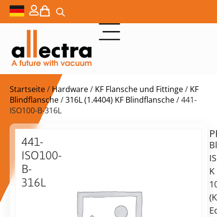
Startseite
/
Hardware
/
KF Flansche und Fittinge
/
KF
Blindflansche
/
316L (1.4404) KF Blindflansche
/ 441-
ISO100-B-316L
P
$
59,00
441-
B
ISO100-
I
B-
K
316L
1
ISO-
vorrätig
Lieferzeit:
(
K
Versand
E
100
in