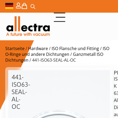
Startseite
/
Hardware
/
ISO Flansche und Fitting
/
ISO
O-Ringe und andere Dichtungen
/
Ganzmetall ISO
Dichtungen
/ 441-ISO63-SEAL-AL-OC
P
$
49,00
441-
I
ISO63-
K
SEAL-
6
AL-
A
Lieferzeit:
OC
D
auf
ISO-
Anfrage
a