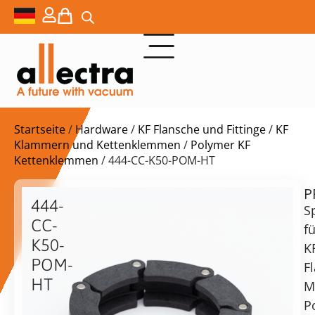
Startseite
/
Hardware
/
KF Flansche und Fittinge
/
KF
Klammern und Kettenklemmen
/
Polymer KF
Kettenklemmen
/ 444-CC-K50-POM-HT
P
$
59,00
444-
S
CC-
fü
K50-
K
POM-
F
HT
vorrätig
Lieferzeit:
M
Versand
Kettenklemme
P
in