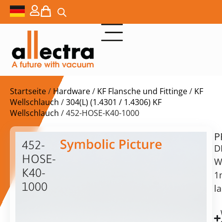
Startseite
/
Hardware
/
KF Flansche und Fittinge
/
KF
Wellschlauch
/
304(L) (1.4301 / 1.4306) KF
Wellschlauch
/ 452-HOSE-K40-1000
P
$
115,00
452-
D
HOSE-
W
K40-
1
1000
l
KF40
vorrätig
Lieferzeit:
Formbalg
Versand
Edelstahl
in