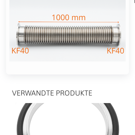
304
2-
L1=1000mm
7
(1m)
Werktagen
Alternative:
In den Warenkorb
VERWANDTE PRODUKTE