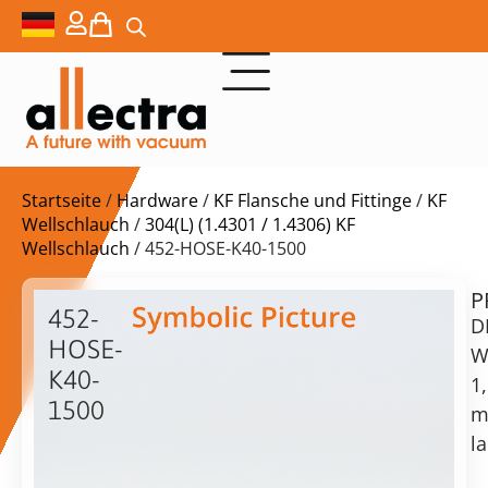
Startseite
/
Hardware
/
KF Flansche und Fittinge
/
KF
Wellschlauch
/
304(L) (1.4301 / 1.4306) KF
Wellschlauch
/ 452-HOSE-K40-1500
P
$
151,00
452-
D
HOSE-
W
K40-
1
1500
Lieferzeit:
KF40
l
auf
Geformter
Anfrage
Balg