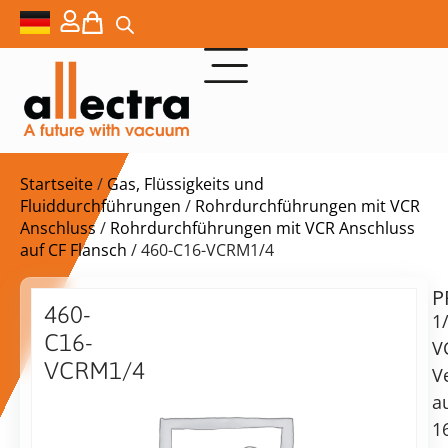
Startseite
/
Gas, Flüssigkeits und
Fluiddurchführungen
/
Rohrdurchführungen mit VCR
Anschluss
/
Rohrdurchführungen mit VCR Anschluss
auf CF Flansch
/ 460-C16-VCRM1/4
P
$
134,00
460-
1
C16-
V
VCRM1/4
V
VCR
a
Lieferzeit:
1/4
1
auf
auf