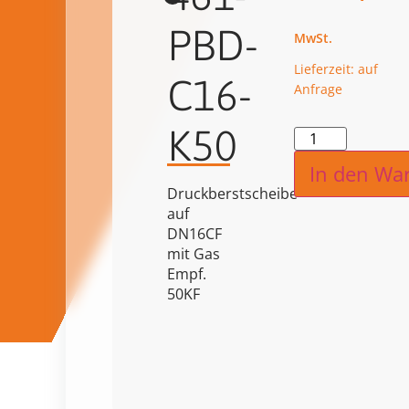
PBD-
Lieferzeit: auf
C16-
Anfrage
K50
Alternat
In den Wa
Druckberstscheibe
auf
DN16CF
mit Gas
Empf.
50KF