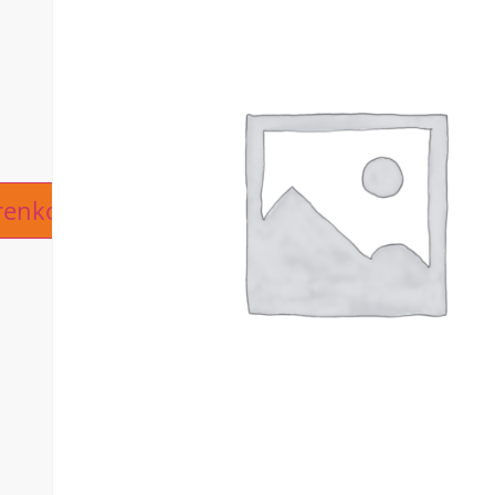
ive:
renkorb