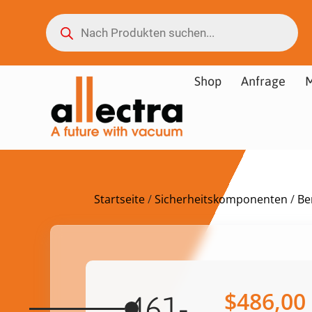
Shop
Anfrage
M
Startseite
/
Sicherheitskomponenten
/
Be
$
486,00
461-