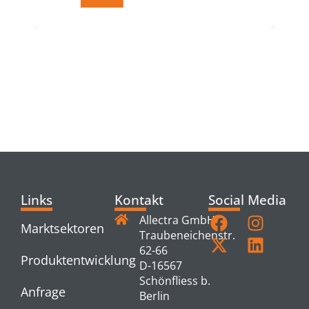
RELATED
PRODUCTS
Links
Kontakt
Social Media
Allectra GmbH
Marktsektoren
Traubeneichenstr.
62-66
Produktentwicklung
D-16567
Schönfliess b.
Anfrage
Berlin