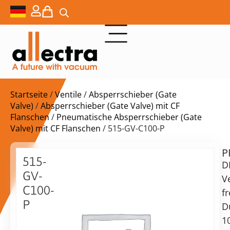
Startseite
/
Ventile
/
Absperrschieber (Gate
Valve)
/
Absperrschieber (Gate Valve) mit CF
Flanschen
/
Pneumatische Absperrschieber (Gate
Valve) mit CF Flanschen
/ 515-GV-C100-P
P
$
3.419,00
515-
D
GV-
V
C100-
fr
P
D
Lieferzeit:
DN100CF
1
auf
Schieberventil,