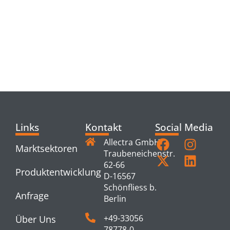
RELATED
PRODUCTS
Links
Kontakt
Social Media
Allectra GmbH
Marktsektoren
Traubeneichenstr.
62-66
Produktentwicklung
D-16567
Schönfliess b.
Anfrage
Berlin
+49-33056
Über Uns
78778-0