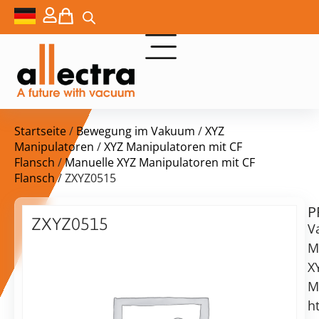
Startseite
/
Bewegung im Vakuum
/
XYZ
Manipulatoren
/
XYZ Manipulatoren mit CF
Flansch
/
Manuelle XYZ Manipulatoren mit CF
Flansch
/ ZXYZ0515
P
$
7.925,00
ZXYZ0515
V
DN100CF
M
Miniax,
X
Z-
M
50
Lieferzeit:
mm,
h
auf