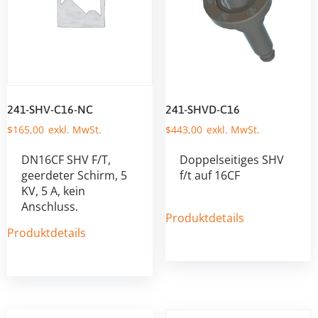
241-SHV-C16-NC
241-SHVD-C16
$
165,00
$
443,00
DN16CF SHV F/T,
Doppelseitiges SHV
geerdeter Schirm, 5
f/t auf 16CF
KV, 5 A, kein
Anschluss.
Produktdetails
Produktdetails