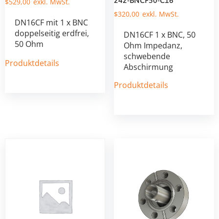
242-BNCF50-C16
$
529,00
$
320,00
DN16CF mit 1 x BNC
doppelseitig erdfrei,
DN16CF 1 x BNC, 50
50 Ohm
Ohm Impedanz,
schwebende
Produktdetails
Abschirmung
Produktdetails