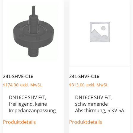
241-SHVE-C16
241-SHVF-C16
$
174,00
$
313,00
DN16CF SHV F/T,
DN16CF SHV F/T,
freiliegend, keine
schwimmende
Impedanzanpassung
Abschirmung, 5 KV 5A
Produktdetails
Produktdetails