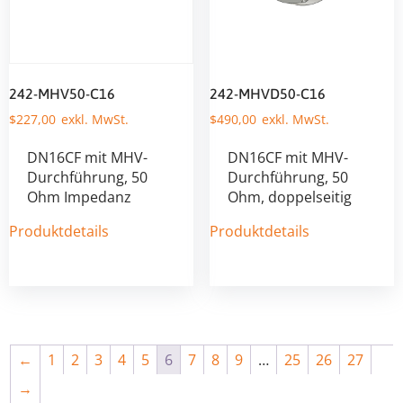
242-MHV50-C16
242-MHVD50-C16
$
227,00
$
490,00
DN16CF mit MHV-
DN16CF mit MHV-
Durchführung, 50
Durchführung, 50
Ohm Impedanz
Ohm, doppelseitig
Produktdetails
Produktdetails
←
1
2
3
4
5
6
7
8
9
…
25
26
27
→