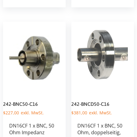
242-BNC50-C16
242-BNCD50-C16
$
227,00
$
381,00
DN16CF 1 x BNC, 50
DN16CF 1 x BNC, 50
Ohm Impedanz
Ohm, doppelseitig,