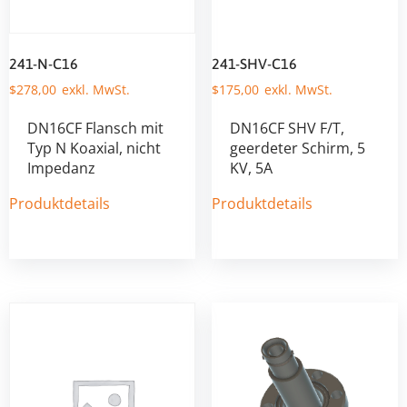
241-N-C16
241-SHV-C16
$
278,00
$
175,00
DN16CF Flansch mit
DN16CF SHV F/T,
Typ N Koaxial, nicht
geerdeter Schirm, 5
Impedanz
KV, 5A
Produktdetails
Produktdetails