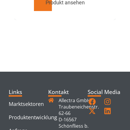
Produkt ansehen
RELATED
PRODUCTS
Links
Kontakt
Social Media
Allectra GmbH
Marktsektoren
Traubeneichenstr.
62-66
Produktentwicklung
D-16567
Schönfliess b.