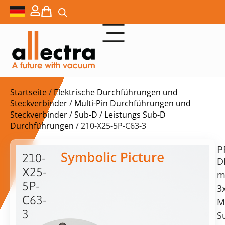
Startseite
/
Elektrische Durchführungen und
Steckverbinder
/
Multi-Pin Durchführungen und
Steckverbinder
/
Sub-D
/
Leistungs Sub-D
Durchführungen
/ 210-X25-5P-C63-3
P
$
1.713,00
210-
D
X25-
m
5P-
3
C63-
M
Lieferzeit:
3
S
auf