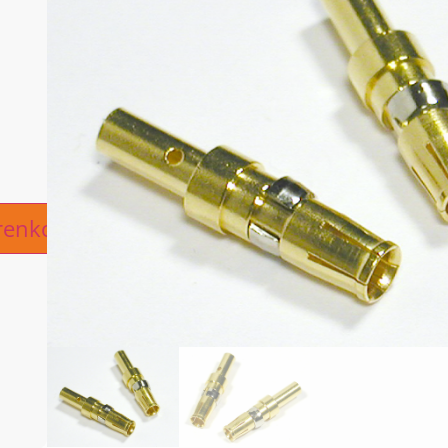
ive:
renkorb