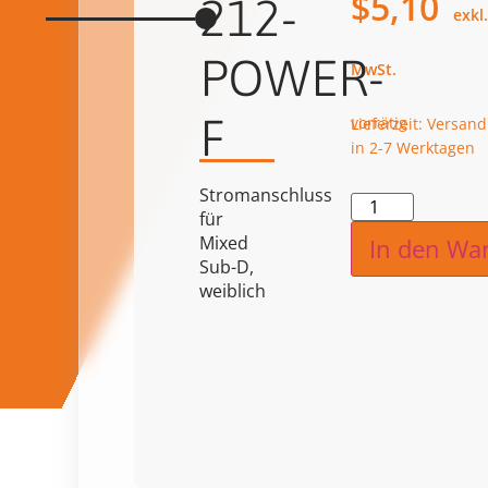
$
5,10
212-
POWER-
F
vorrätig
Lieferzeit: Versand
in 2-7 Werktagen
Stromanschluss
Alternat
für
Mixed
In den Wa
Sub-D,
weiblich