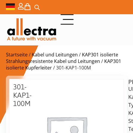
Startseite
/
Kabel und Leitungen
/
KAP301 isolierte
Strahlungsresistente Kabel und Leitungen
/
KAP301
isolierte Kupferleiter
/ 301-KAP1-100M
P
$
862,00
301-
U
KAP1-
K
100M
T
KAP301-
K
Lieferzeit:
Kabel,
S
auf
0,25
Anfrage
T
mm