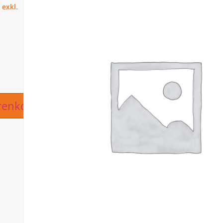
ive:
renkorb