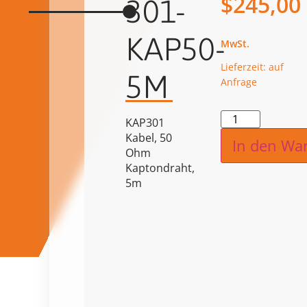
$
245,00
301-
KAP50-
Lieferzeit: auf
5M
Anfrage
Alternat
KAP301
Kabel, 50
In den Wa
Ohm
Kaptondraht,
5m