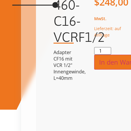
$
248,00
460-
C16-
Lieferzeit: auf
VCRF1/2
Anfrage
Alternat
Adapter
CF16 mit
In den Wa
VCR 1/2"
Innengewinde,
L=40mm