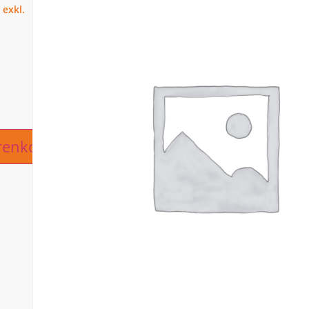
ive:
renkorb